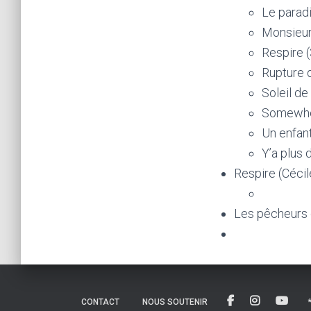
Le paradi
Monsieur 
Respire (
Rupture d
Soleil de
Somewher
Un enfant
Y’a plus 
Respire (Céci
Les pêcheurs d
CONTACT
NOUS SOUTENIR