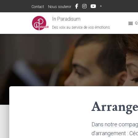
Contact
Nous soutenir
*
In Paradisum
Q
Des voix au service de vos émotions
Arrange
Dans notre compagn
d’arrangement : Céc