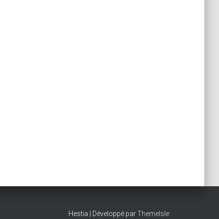
Hestia | Développé par
ThemeIsle