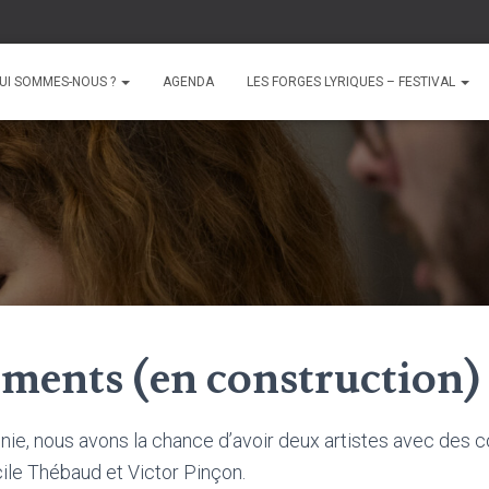
UI SOMMES-NOUS ?
AGENDA
LES FORGES LYRIQUES – FESTIVAL
ments (en construction)
ie, nous avons la chance d’avoir deux artistes avec des
ile Thébaud et Victor Pinçon.