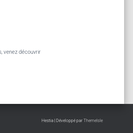
, venez découvrir
Hestia | Développé par
ThemeIsle