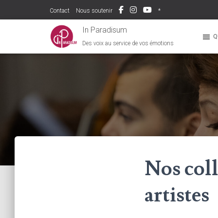
Contact
Nous soutenir
*
In Paradisum
Q
Des voix au service de vos émotions
Nos col
artistes