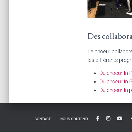
Des collabora
Le choeur collabor
les différents prog
Du choeur In 
Du choeur In 
Du choeur In 
CONTACT
NOUS SOUTENIR