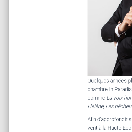
Quelques années plu
chambre In Paradisu
comme
La voix hu
Hélène
,
Les pêcheur
Afin d’approfondir 
vent à la Haute Éc