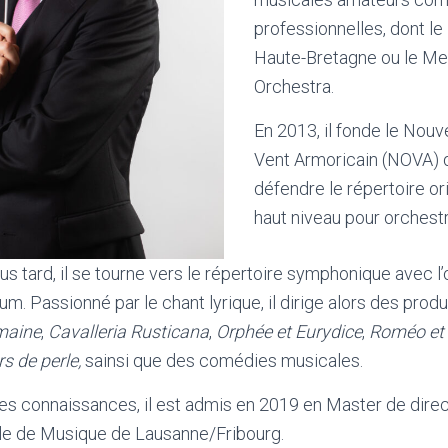
professionnelles, dont l
Haute-Bretagne ou le Me
Orchestra.
En 2013, il fonde le Nouv
Vent Armoricain (NOVA) d
défendre le répertoire ori
haut niveau pour orchest
s tard, il se tourne vers le répertoire symphonique avec l
m. Passionné par le chant lyrique, il dirige alors des prod
maine
,
Cavalleria Rusticana
,
Orphée et Eurydice
,
Roméo et 
s de perle,
sainsi que des comédies musicales.
ses connaissances, il est admis en 2019 en Master de dire
ole de Musique de Lausanne/Fribourg.