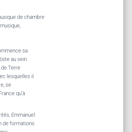
 musique de chambre
a musique,
l commence sa
iste au sein
 de Terre
ec lesquelles il
re, se
France qu’à
vités, Emmanuel
on de formations
mme