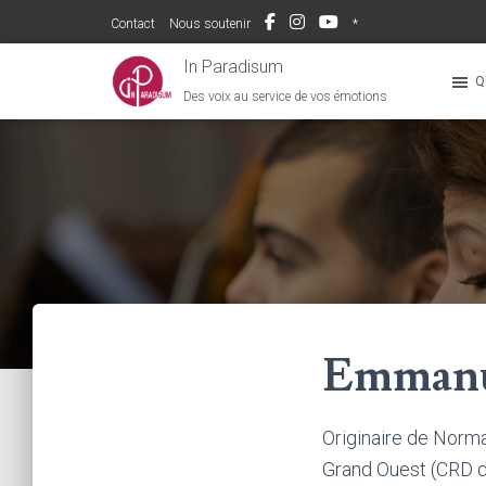
Contact
Nous soutenir
*
In Paradisum
Q
Des voix au service de vos émotions
Emmanu
Originaire de Norm
Grand Ouest (CRD d