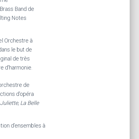
e Brass Band de
lting Notes
el Orchestre à
ans le but de
ginal de très
re d’harmonie.
’orchestre de
uctions d’opéra
Juliette
,
La Belle
ction d’ensembles à