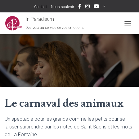
Contact
Nous soutenir
*
In Paradisum
Des voix au service de vos émotions
DÉPLI
Le carnaval des animaux
Un spectacle pour les grands comme les petits pour se
laisser surprendre par les notes de Saint Saëns et les mots
de La Fontaine