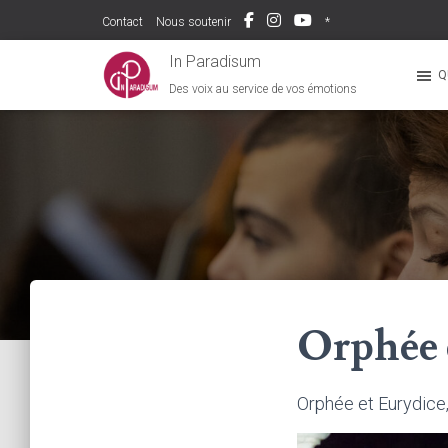
Contact
Nous soutenir
*
In Paradisum
Q
Des voix au service de vos émotions
Orphée 
Orphée et Eurydice