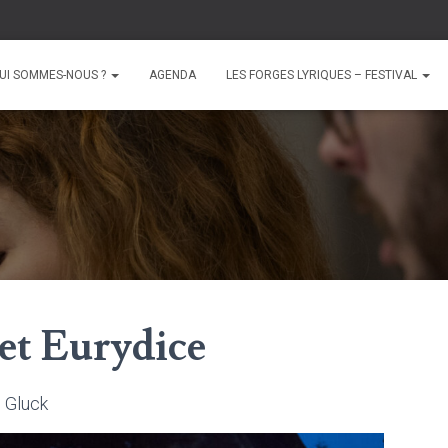
UI SOMMES-NOUS ?
AGENDA
LES FORGES LYRIQUES – FESTIVAL
et Eurydice
, Gluck