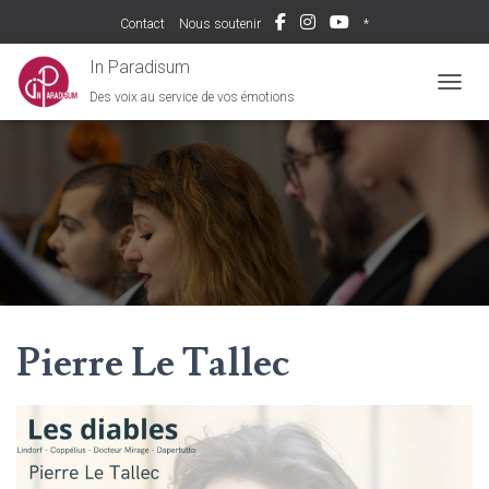
Contact
Nous soutenir
*
In Paradisum
Des voix au service de vos émotions
DÉPLI
Pierre Le Tallec