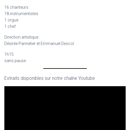
16 chanteurs
18 instrumentistes
1 orgue
1 chef
Direction artistique :
Désirée Pannetier et Emmanuel Descol
1h15
sans pause
Extraits disponibles sur notre chaîne Youtube