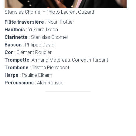
Stanislas Chomel – Photo Laurent Guizard
Flûte traversière
: Nour Trottier
Hautbois
: Yukihiro Ikeda
Clarinette
: Stanislas Chomel
Basson
: Philippe David
Cor
: Clément Roudier
Trompette
:Armand Météreau, Correntin Turcant
Trombone
: Tristan Pierrepont
Harpe
: Pauline Elkaïm
Percussions
: Alan Roussel