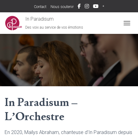
Contact
Nous soutenir
*
In Paradisum
Des voix au service de vos émotions
DÉPLI
In Paradisum –
L’Orchestre
En 2020, Maïlys Abraham, chanteuse d’In Paradisum depuis